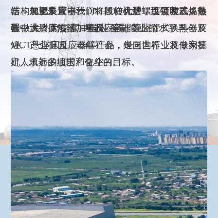
器，化肥装置中一、二段转化炉，百万吨乙烯装
结构加氢反应器、DN17OO大型螺纹锁紧式换热
展望未来，我们将抓住机遇，迅猛发展，做
置中大型换热器、塔器、容器等。
器、沸腾床渣油加氢反应器、缠绕管式换热器及
强做大，为提高中国装备制造业的水平再创辉
MCT悬浮床反应器等产品，经国内行业及专家鉴
煌。产业报国，奉献社会，走向世界，将做为抚
定，填补多项国产化空白。
机人永远的追求和奋斗的目标。