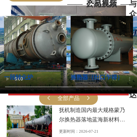
——
——
产品展示
公司视频
——
——
与
众
多
大
型
能
源
集
一段转化炉
换热器（出口乍得）
03
2026年全省高层次人才国情研修班莅
团
临我公司参观调研
2026-07
达
 全部产品 
抚机制造国内最大规格蒙乃
尔换热器落地蓝海新材料高
端聚烯烃新材料项目FDPE装
更新时间：
2026-07-21