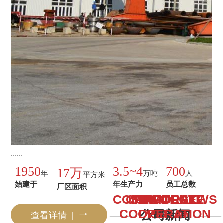
……
1950
3.5~4
700
17万
年
万吨
人
平方米
始建于
年生产力
员工总数
厂区面积
COMPANY NEWS
CORPORATE
STRATEGIC
PRODUCT
COOPERATION
DISPLAY
VIDEO
——
公司新闻
——
查看详情 | 