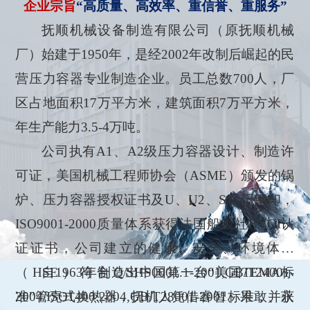
企业宗旨
“高质量、高效率、重信誉、重服务”
抚顺机械设备制造有限公司（原抚顺机械
厂）始建于1950年，是经2002年改制后崛起的民
营压力容器专业制造企业。员工总数700人，厂
区占地面积17万平方米，建筑面积7万平方米，
年生产能力3.5-4万吨。
公司执有A1、A2级压力容器设计、制造许
可证，美国机械工程师协会（ASME）颁发的锅
炉、压力容器授权证书及U、U2、S标记钢印，
ISO9001-2000质量体系获得法国船级社BVQI认
证证书，公司建立的健康、安全、环境体系
（HSE）符合Q/SHS0001.1-2001,GB/T24001-
自1963年制造出中国第一台“美国TEMA标
2004/ISO1400:2004,GB/T28001-2001标准，并获
准”管壳式换热器，抚机人凭借睿智、果敢、永