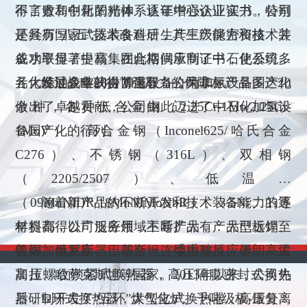
得了青岛中化阳光体系认证中心认证证书。公司
不言败和创新的精神，逐年增强企业实力，特别
还具有国家武器装备科研生产三级保密资格，并
是经历“八五”技术改造后，其生产能力和技术装
成功取得了中核集团合格供应商证书，使公司多
备水平显著提高，在此期间承制了中石化系统内
元化发展战略获得了强有力的保障。
各大炼油企业28台加氢设备，为加氢设备国产化
经过多年的拼博进取，公司非标产品多达20
做出了卓越贡献，公司由此迈进了中石化加氢设
余种，各种低合金钢（2.25Cr-1Mo/2.25Cr-
备国产化的行列。
1MoV）、高合金钢（Inconel625/哈氏合金
C276）、不锈钢（316L）、双相钢
（2205/2507）、低温钢
（09MnNIDR/18MnNIMoNbR）、3.5Ni、Ti等
随着新产品的不断开发和技术装备能力的逐
材料都得以广泛应用，主导产品有：大型板焊、
年提高，公司服务领域不断扩大，产品已远销至
锻焊加氢反应器，四合一连续重整反应器，高温
美国、俄罗斯、巴基斯坦、委内瑞拉、伊朗、孟
高压螺纹锁紧式换热器，高压隔膜密封式换热
加拉、哈萨克斯坦等国家。2013年以来，公司先
器，Ω环式换热器，大型立式换热器，高压分离
后研制开发了“五环”煤气化炉、千吨级板-锻复合